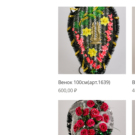
Быстрый просмотр
Венок 100см(арт.1639)
В
Цена
Ц
600,00 ₽
4