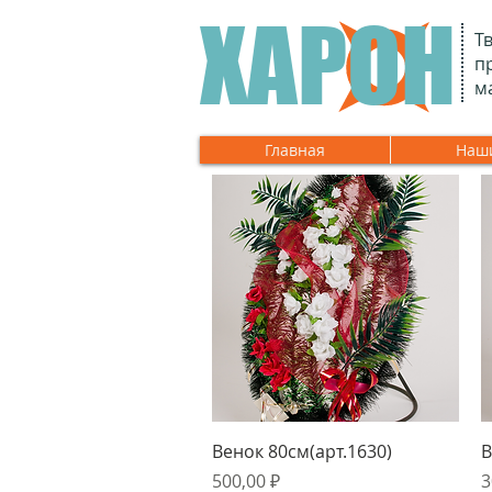
ХАРОН
Т
п
м
Главная
Наши
Быстрый просмотр
Венок 80см(арт.1630)
В
Цена
Ц
500,00 ₽
3