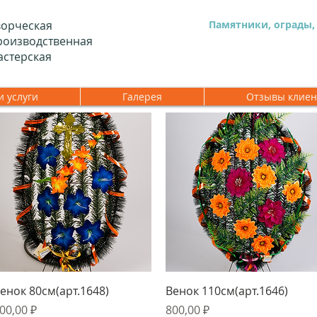
ворческая
Памятники, ограды,
роизводственная
астерская
 услуги
Галерея
Отзывы клиен
Быстрый просмотр
Быстрый просмотр
енок 80см(арт.1648)
Венок 110см(арт.1646)
ена
Цена
00,00 ₽
800,00 ₽