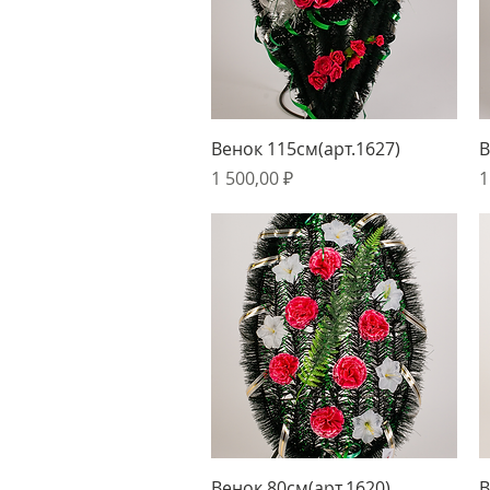
Быстрый просмотр
Венок 115см(арт.1627)
В
Цена
Ц
1 500,00 ₽
1
Быстрый просмотр
Венок 80см(арт.1620)
В