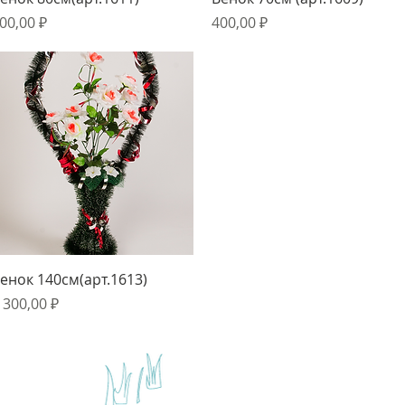
ена
Цена
00,00 ₽
400,00 ₽
Быстрый просмотр
енок 140см(арт.1613)
ена
 300,00 ₽